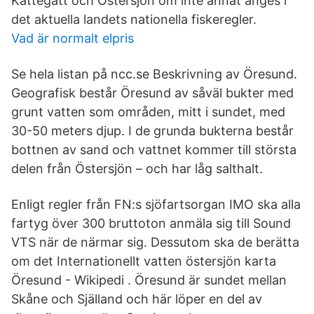
Kattegatt och Östersjön om inte annat anges i
det aktuella landets nationella fiskeregler.
Vad är normalt elpris
Se hela listan på ncc.se Beskrivning av Öresund.
Geografisk består Öresund av såväl bukter med
grunt vatten som områden, mitt i sundet, med
30-50 meters djup. I de grunda bukterna består
bottnen av sand och vattnet kommer till största
delen från Östersjön – och har låg salthalt.
Enligt regler från FN:s sjöfartsorgan IMO ska alla
fartyg över 300 bruttoton anmäla sig till Sound
VTS när de närmar sig. Dessutom ska de berätta
om det Internationellt vatten östersjön karta
Öresund - Wikipedi . Öresund är sundet mellan
Skåne och Själland och här löper en del av