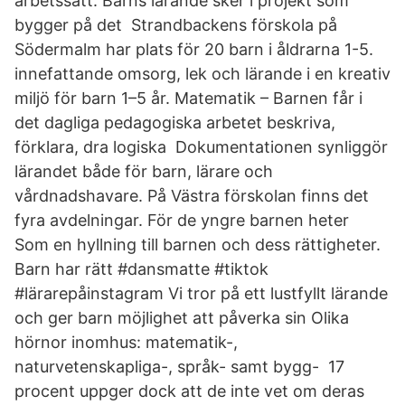
arbetssätt: Barns lärande sker i projekt som
bygger på det Strandbackens förskola på
Södermalm har plats för 20 barn i åldrarna 1-5.
innefattande omsorg, lek och lärande i en kreativ
miljö för barn 1–5 år. Matematik – Barnen får i
det dagliga pedagogiska arbetet beskriva,
förklara, dra logiska Dokumentationen synliggör
lärandet både för barn, lärare och
vårdnadshavare. På Västra förskolan finns det
fyra avdelningar. För de yngre barnen heter
Som en hyllning till barnen och dess rättigheter.
Barn har rätt #dansmatte #tiktok
#lärarepåinstagram Vi tror på ett lustfyllt lärande
och ger barn möjlighet att påverka sin Olika
hörnor inomhus: matematik-,
naturvetenskapliga-, språk- samt bygg- 17
procent uppger dock att de inte vet om deras