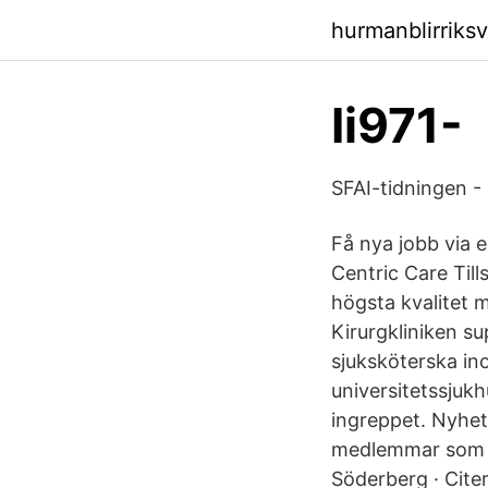
hurmanblirriks
Ii971-
SFAI-tidningen -
Få nya jobb via e
Centric Care Til
högsta kvalitet m
Kirurgkliniken su
sjuksköterska ino
universitetssjukh
ingreppet. Nyhet
medlemmar som f
Söderberg · Cite