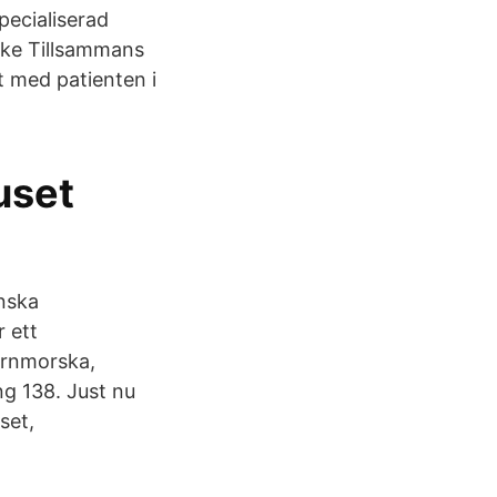
specialiserad
oke Tillsammans
t med patienten i
uset
enska
r ett
barnmorska,
ng 138. Just nu
set,