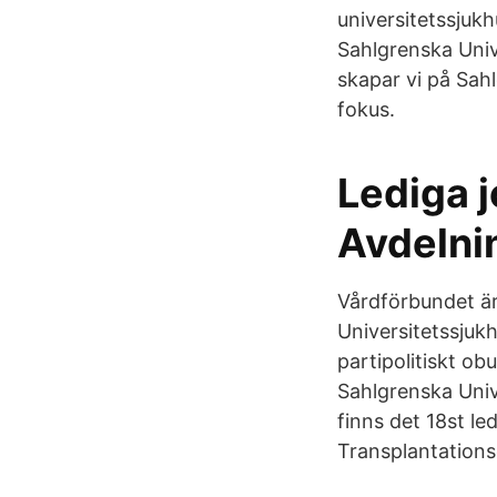
universitetssjukhu
Sahlgrenska Univ
skapar vi på Sah
fokus.
Lediga j
Avdelni
Vårdförbundet är
Universitetssjukh
partipolitiskt ob
Sahlgrenska Univ
finns det 18st le
Transplantations