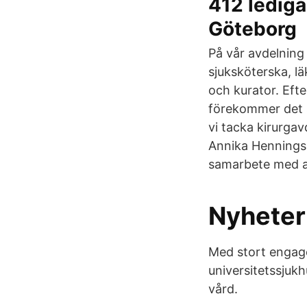
412 lediga
Göteborg
På vår avdelning 
sjuksköterska, lä
och kurator. Eft
förekommer det s
vi tacka kirurga
Annika Henningss
samarbete med a
Nyheter
Med stort engage
universitetssjukhu
vård.