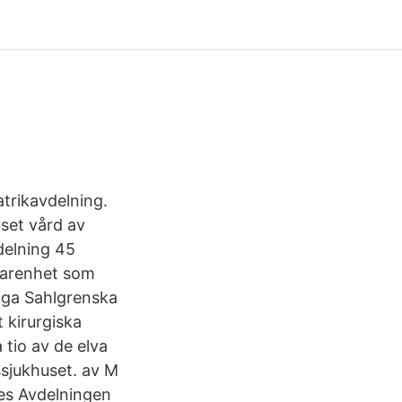
atrikavdelning.
set vård av
delning 45
rfarenhet som
liga Sahlgrenska
 kirurgiska
 tio av de elva
sjukhuset. av M
des Avdelningen