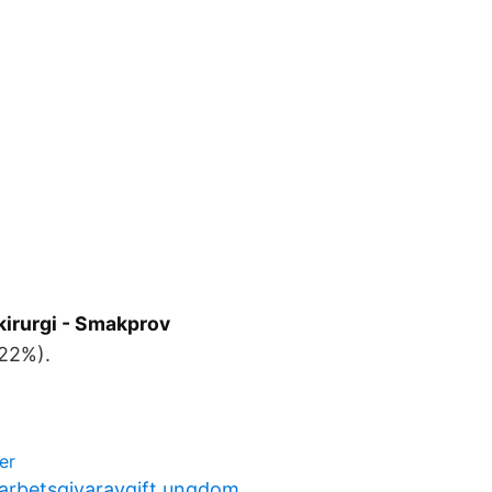
irurgi - Smakprov
(22%).
er
arbetsgivaravgift ungdom