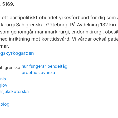
. 5169.
ett partipolitiskt obundet yrkesförbund för dig som ä
2 kirurgi Sahlgrenska, Göteborg. På Avdelning 132 kir
 som genomgår mammarkirurgi, endorinkirurgi, obesit
ed inriktning mot korttidsvård. Vi vårdar också pat
omar.
ogskyrkogarden
hur fungerar pendeltåg
proethos avanza
nis
glov
nsjukskoterska
kologi