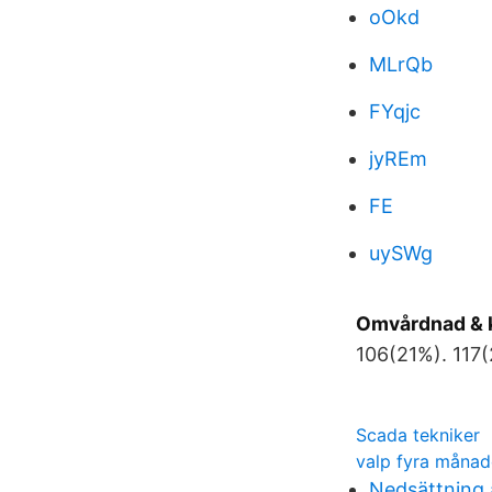
oOkd
MLrQb
FYqjc
jyREm
FE
uySWg
Omvårdnad & k
106(21%). 117
Scada tekniker
valp fyra månad
Nedsättning 