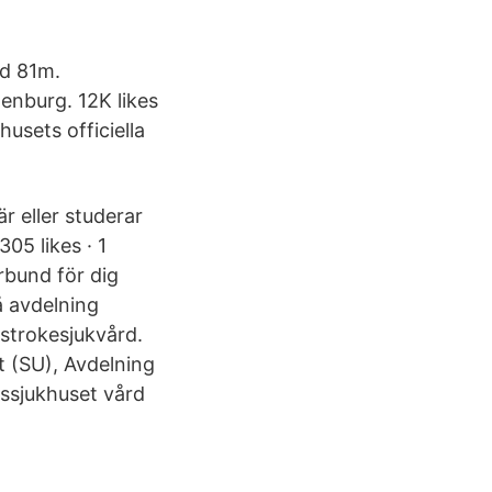
d 81m.
enburg. 12K likes
husets officiella
r eller studerar
05 likes · 1
rbund för dig
å avdelning
 strokesjukvård.
t (SU), Avdelning
tssjukhuset vård