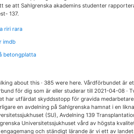
att se att Sahlgrenska akademins studenter rapporter
st- 137.
 riri rara
or imdb
på betongplatta
d
talking about this · 385 were here. Vårdförbundet är ett
und för dig som är eller studerar till 2021-04-08 · 
et har utfärdat skyddsstopp för gravida medarbetare
rligare en avdelning på Sahlgrenska hamnat i en likna
ersitetssjukhuset (SU), Avdelning 139 Transplantati
lgrenska Universitetssjukhuset vård av högsta kvalite
 engagemang och ständigt lärande är vi ett av lande