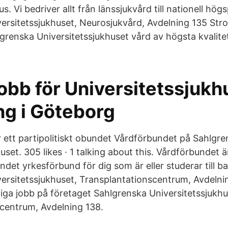
s. Vi bedriver allt från länssjukvård till nationell hög
ersitetssjukhuset, Neurosjukvård, Avdelning 135 Str
lgrenska Universitetssjukhuset vård av högsta kvalite
obb för Universitetssjukh
ng i Göteborg
 ett partipolitiskt obundet Vårdförbundet på Sahlgr
uset. 305 likes · 1 talking about this. Vårdförbundet ä
undet yrkesförbund för dig som är eller studerar till 
ersitetssjukhuset, Transplantationscentrum, Avdelni
diga jobb på företaget Sahlgrenska Universitetssjukhu
centrum, Avdelning 138.