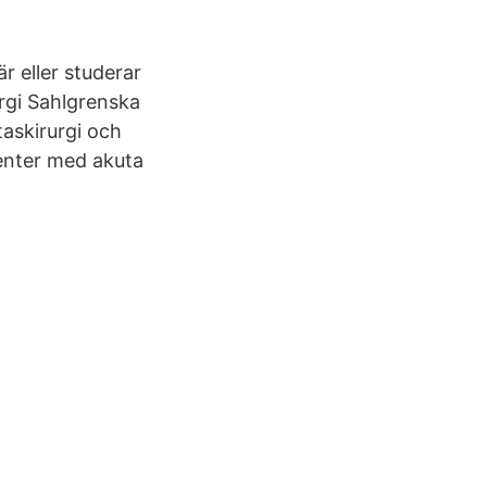
r eller studerar
urgi Sahlgrenska
askirurgi och
ienter med akuta