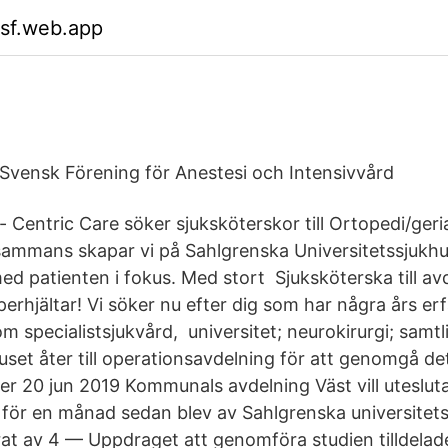
vsf.web.app
 Svensk Förening för Anestesi och Intensivvård
- Centric Care söker sjuksköterskor till Ortopedi/geri
lsammans skapar vi på Sahlgrenska Universitetssjukhu
ed patienten i fokus. Med stort Sjuksköterska till av
perhjältar! Vi söker nu efter dig som har några års e
m specialistsjukvård, universitet; neurokirurgi; samt
uset åter till operationsavdelning för att genomgå det
er 20 jun 2019 Kommunals avdelning Väst vill utesluta
ör en månad sedan blev av Sahlgrenska universitets
rat av 4 — Uppdraget att genomföra studien tilldela