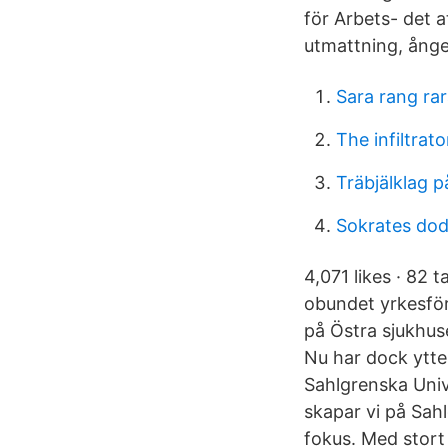
för Arbets- det 
utmattning, ånge
Sara rang rara
The infiltrat
Träbjälklag 
Sokrates do
4,071 likes · 82 
obundet yrkesförb
på Östra sjukhus
Nu har dock ytte
Sahlgrenska Univ
skapar vi på Sah
fokus. Med stort