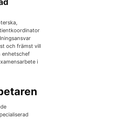
dad
öterska,
atientkoordinator
ldningsansvar
t och främst vill
h enhetschef
 examensarbete i
betaren
nde
specialiserad