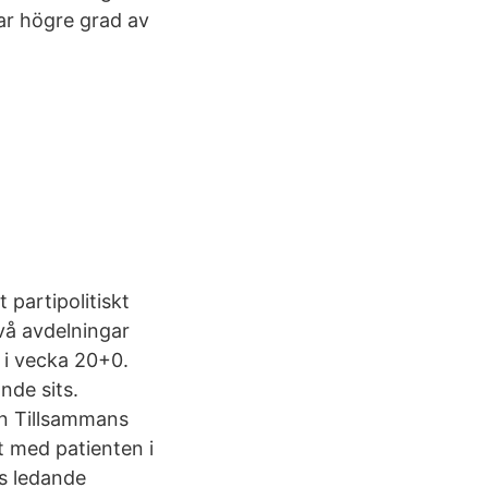
ar högre grad av
 partipolitiskt
Två avdelningar
 i vecka 20+0.
nde sits.
on Tillsammans
t med patienten i
ts ledande