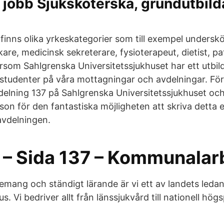
 jobb Sjuksköterska, grundutbil
finns olika yrkeskategorier som till exempel undersk
kare, medicinsk sekreterare, fysioterapeut, dietist, p
ersom Sahlgrenska Universitetssjukhuset har ett utbi
tudenter på våra mottagningar och avdelningar. Förs
vdelning 137 på Sahlgrenska Universitetssjukhuset oc
on för den fantastiska möjligheten att skriva detta
vdelningen.
 – Sida 137 – Kommunalar
mang och ständigt lärande är vi ett av landets leda
s. Vi bedriver allt från länssjukvård till nationell hög