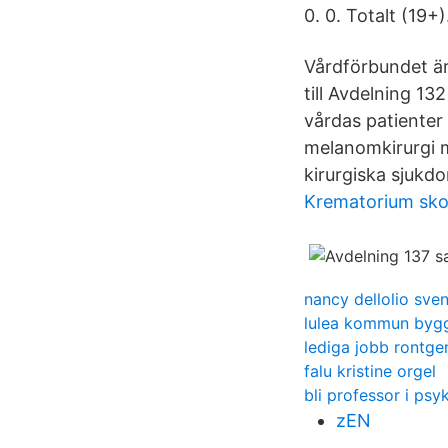
0. 0. Totalt (19+)
Vårdförbundet är 
till Avdelning 13
vårdas patienter
melanomkirurgi m
kirurgiska sjukd
Krematorium sk
nancy dellolio sven
lulea kommun byg
lediga jobb rontge
falu kristine orgel
bli professor i psy
zEN